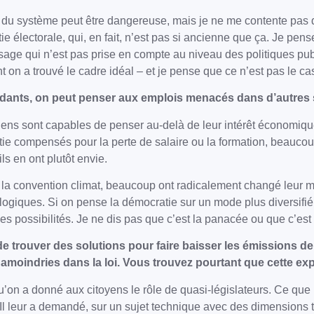
 du système peut être dangereuse, mais je ne me contente pas de 
atie électorale, qui, en fait, n’est pas si ancienne que ça. Je p
sage qui n’est pas prise en compte au niveau des politiques publ
on a trouvé le cadre idéal – et je pense que ce n’est pas le ca
erdants, on peut penser aux emplois menacés dans d’autres
ns sont capables de penser au-delà de leur intérêt économique é
rtie compensés pour la perte de salaire ou la formation, beaucoup
ls en ont plutôt envie.
 à la convention climat, beaucoup ont radicalement changé leur mod
logiques. Si on pense la démocratie sur un mode plus diversifié,
lles possibilités. Je ne dis pas que c’est la panacée ou que c’es
e trouver des solutions pour faire baisser les émissions de 
 amoindries dans la loi. Vous trouvez pourtant que cette e
qu’on a donné aux citoyens le rôle de quasi-législateurs. Ce qu
. Il leur a demandé, sur un sujet technique avec des dimensions t