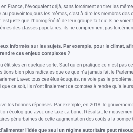
 France, l’évoquaient déjà, sans forcément en tirer les mêmes 
oie au pouvoir toujours les mêmes, c’est-à-dire les membres des 
’est juste que l’homogénéité de leur groupe fait qu’ils ne voie
lèmes des classes populaires, ils ne comprennent pas forcément 
eux informés sur les sujets. Par exemple, pour le climat, af
mprendre ces enjeux complexes ?
 élitistes en quelque sorte. Sauf qu’en pratique ce n’est pas c
ositions bien plus radicales que ce que n’a jamais fait le Parleme
arlement, avec tous ces élus éduqués, ne voie pas le problème. Ou
ui que ce soit, ils n’ont finalement de comptes à rendre qu’à leur
rouve les bonnes réponses. Par exemple, en 2018, le gouverneme
nsition écologique avec une taxe carbone. Résultat, le mouvement
laires périurbaines de cette augmentation des coûts à la pompe 
 d’alimenter l’idée que seul un régime autoritaire peut résou