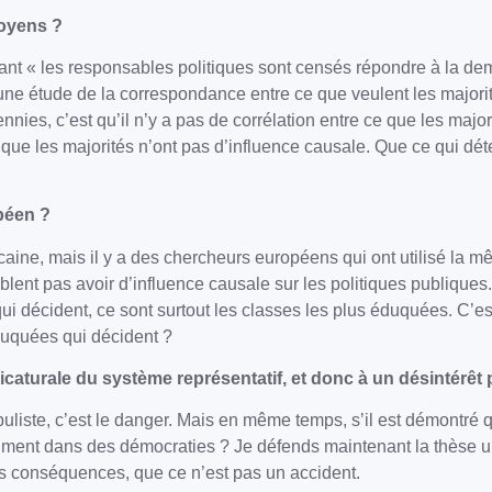
toyens ?
t « les responsables politiques sont censés répondre à la dema
 une étude de la correspondance entre ce que veulent les majori
nies, c’est qu’il n’y a pas de corrélation entre ce que les major
ue les majorités n’ont pas d’influence causale. Que ce qui déter
péen ?
caine, mais il y a des chercheurs européens qui ont utilisé la 
ent pas avoir d’influence causale sur les politiques publiques. 
qui décident, ce sont surtout les classes les plus éduquées. C’es
uquées qui décident ?
ricaturale du système représentatif, et donc à un désintérêt 
opuliste, c’est le danger. Mais en même temps, s’il est démontr
vraiment dans des démocraties ? Je défends maintenant la thèse u
ces conséquences, que ce n’est pas un accident.