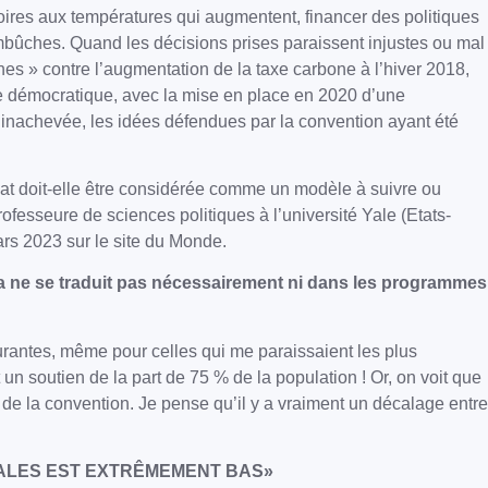
toires aux températures qui augmentent, financer des politiques
d’embûches. Quand les décisions prises paraissent injustes ou mal
nes » contre l’augmentation de la taxe carbone à l’hiver 2018,
ère démocratique, avec la mise en place en 2020 d’une
e inachevée, les idées défendues par la convention ayant été
mat doit-elle être considérée comme un modèle à suivre ou
ofesseure de sciences politiques à l’université Yale (Etats-
rs 2023 sur le site du Monde.
 ça ne se traduit pas nécessairement ni dans les programmes
turantes, même pour celles qui me paraissaient les plus
t un soutien de la part de 75 % de la population ! Or, on voit que
ns de la convention. Je pense qu’il y a vraiment un décalage entre
TALES EST EXTRÊMEMENT BAS»