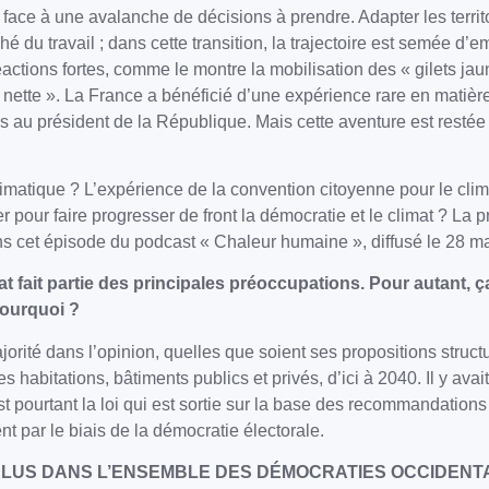
t face à une avalanche de décisions à prendre. Adapter les terri
hé du travail ; dans cette transition, la trajectoire est semée 
actions fortes, comme le montre la mobilisation des « gilets jau
on nette ». La France a bénéficié d’une expérience rare en mati
ns au président de la République. Mais cette aventure est resté
imatique ? L’expérience de la convention citoyenne pour le cli
our faire progresser de front la démocratie et le climat ? La pr
cet épisode du podcast « Chaleur humaine », diffusé le 28 ma
at fait partie des principales préoccupations. Pour autant,
Pourquoi ?
orité dans l’opinion, quelles que soient ses propositions struc
 habitations, bâtiments publics et privés, d’ici à 2040. Il y avai
i est pourtant la loi qui est sortie sur la base des recommandatio
t par le biais de la démocratie électorale.
 ÉLUS DANS L’ENSEMBLE DES DÉMOCRATIES OCCIDEN