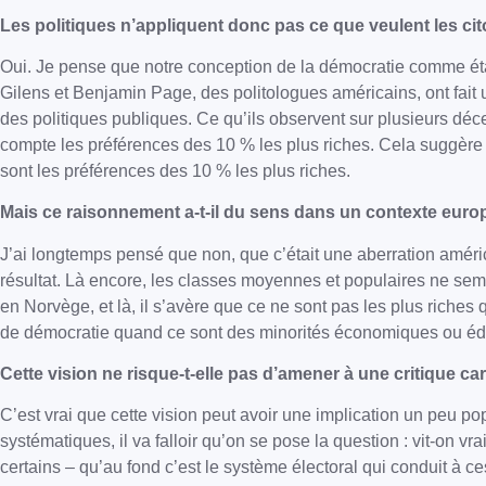
Les politiques n’appliquent donc pas ce que veulent les ci
Oui. Je pense que notre conception de la démocratie comme étan
Gilens et Benjamin Page, des politologues américains, ont fait
des politiques publiques. Ce qu’ils observent sur plusieurs décen
compte les préférences des 10 % les plus riches. Cela suggère q
sont les préférences des 10 % les plus riches.
Mais ce raisonnement a-t-il du sens dans un contexte euro
J’ai longtemps pensé que non, que c’était une aberration améri
résultat. Là encore, les classes moyennes et populaires ne sembl
en Norvège, et là, il s’avère que ce ne sont pas les plus riches 
de démocratie quand ce sont des minorités économiques ou éd
Cette vision ne risque-t-elle pas d’amener à une critique ca
C’est vrai que cette vision peut avoir une implication un peu p
systématiques, il va falloir qu’on se pose la question : vit-on 
certains – qu’au fond c’est le système électoral qui conduit à 