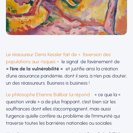
Le réassureur Denis Kessler fait de « l’aversion des
populations aux risques »
le signal de l’avènement de
« l’ère de la vulnérabilité »
et justifie ainsi la création
d’une assurance pandémie, dont il sera, à n’en pas douter,
un des réassureurs. Business is business !
Le philosophe Etienne Balibar lui répond :
« ce que la «
question virale » a de plus frappant, c’est bien sûr les
souffrances dont elles s’accompagnent, mais aussi
l’urgence qu’elle confère au problème de l’immunité qui
traverse toutes les barrières nationales ou sociales.