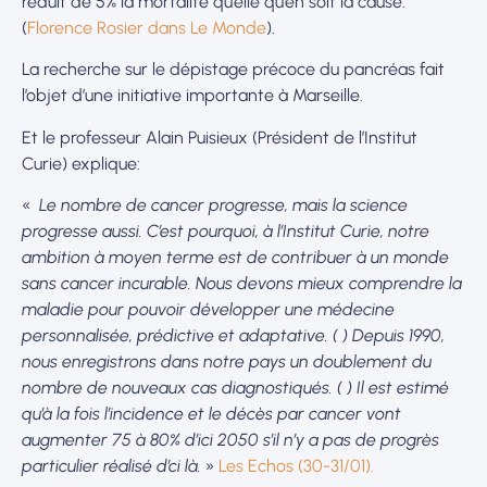
réduit de 5% la mortalité qu’elle qu’en soit la cause.
(
Florence Rosier dans Le Monde
).
La recherche sur le dépistage précoce du pancréas fait
l’objet d’une initiative importante à Marseille.
Et le professeur Alain Puisieux (Président de l’Institut
Curie) explique:
«
Le nombre de cancer progresse, mais la science
progresse aussi. C’est pourquoi, à l’Institut Curie, notre
ambition à moyen terme est de contribuer à un monde
sans cancer incurable. Nous devons mieux comprendre la
maladie pour pouvoir développer une médecine
personnalisée, prédictive et adaptative. ( ) Depuis 1990,
nous enregistrons dans notre pays un doublement du
nombre de nouveaux cas diagnostiqués. ( ) Il est estimé
qu’à la fois l’incidence et le décès par cancer vont
augmenter 75 à 80% d’ici 2050 s’il n’y a pas de progrès
particulier réalisé d’ci là.
»
Les Echos (30-31/01).