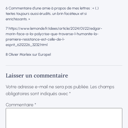
6 Commentaire d’une amie à propos de mes lettres : « (..)
textes toujours aussi érudits, un brin facétieux et si
enrichissants. »
7 https://www.lemonde.fr/idees/article/2024/01/22/edgar-
morin-face-a-la-polycrise-que-traverse-l-humanite-la-
premiere-resistance-est-celle-de-l-
esprit_6212226_3232.html
8 Olivier Marleix sur Europe1
Laisser un commentaire
Votre adresse e-mail ne sera pas publiée.
Les champs
obligatoires sont indiqués avec
*
Commentaire
*