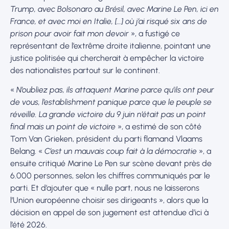
Trump, avec Bolsonaro au Brésil, avec Marine Le Pen, ici en
France, et avec moi en Italie, […] où j’ai risqué six ans de
prison pour avoir fait mon devoir
», a fustigé ce
représentant de l’extrême droite italienne, pointant une
justice politisée qui chercherait à empêcher la victoire
des nationalistes partout sur le continent.
«
N’oubliez pas, ils attaquent Marine parce qu’ils ont peur
de vous, l’establishment panique parce que le peuple se
réveille. La grande victoire du 9 juin n’était pas un point
final mais un point de victoire
», a estimé de son côté
Tom Van Grieken, président du parti flamand Vlaams
Belang. «
C’est un mauvais coup fait à la démocratie
», a
ensuite critiqué Marine Le Pen sur scène devant près de
6.000 personnes, selon les chiffres communiqués par le
parti. Et d’ajouter que « nulle part, nous ne laisserons
l’Union européenne choisir ses dirigeants », alors que la
décision en appel de son jugement est attendue d’ici à
l’été 2026.