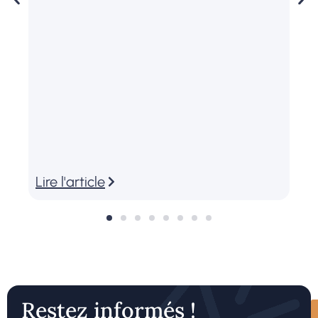
Lire l'article
L
Restez informés !