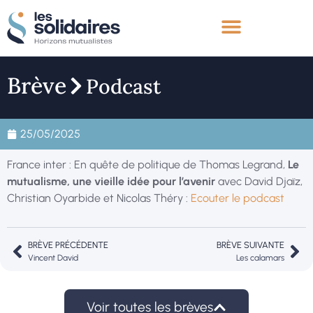
Brève
Podcast
25/05/2025
France inter : En quête de politique de Thomas Legrand,
Le
mutualisme, une vieille idée pour l’avenir
avec David Djaïz,
Christian Oyarbide et Nicolas Théry :
Ecouter le podcast
BRÈVE PRÉCÉDENTE
BRÈVE SUIVANTE
Vincent David
Les calamars
Voir toutes les brèves